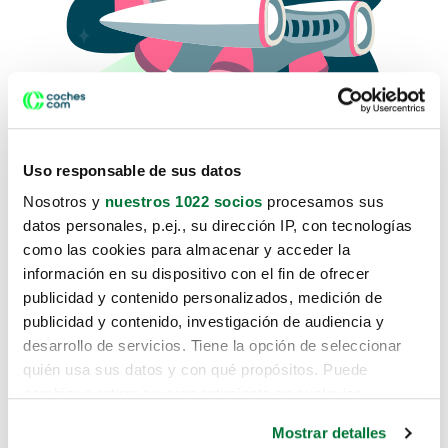
Uso responsable de sus datos
Nosotros y
nuestros 1022 socios
procesamos sus
datos personales, p.ej., su dirección IP, con tecnologías
como las cookies para almacenar y acceder la
Lo sentimos, no sabemos como
información en su dispositivo con el fin de ofrecer
te hemos traido hasta aquí.
publicidad y contenido personalizados, medición de
publicidad y contenido, investigación de audiencia y
desarrollo de servicios. Tiene la opción de seleccionar
Pero puedes encontrar el coche que estás
quién usa sus datos y con qué propósitos. Puede
buscando en alguno de estos enlaces:
cambiar o retirar su consentimiento en cualquier
momento desde la Declaración de cookies o clicando en
Coches nuevos
Mostrar detalles
el Menú de consentimiento.