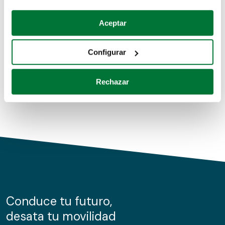
Coches de segunda mano
Si lo permite, también quisiéramos:
Aceptar
Recopilar información sobre su ubicación geográfica
Coches de km0
que puede tener una precisión de varios metros
Configurar
Coches de renting
Identificar su dispositivo analizándolo activamente
para buscar características específicas (huellas
Rechazar
digitales)
Obtenga más información sobre cómo se procesan sus
datos personales y establezca sus preferencias en la
sección de datos
. Puede cambiar o retirar su
consentimiento en cualquier momento en la Declaración
de cookies.
Las cookies de este sitio web se usan para personalizar
el contenido y los anuncios, ofrecer funciones de redes
sociales y analizar el tráfico. Además, compartimos
Conduce tu futuro,
información sobre el uso que haga del sitio web con
desata tu movilidad
nuestros partners de redes sociales, publicidad y análisis