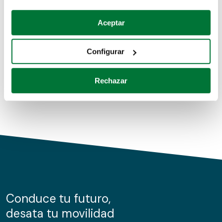
Coches de segunda mano
Si lo permite, también quisiéramos:
Aceptar
Recopilar información sobre su ubicación geográfica
Coches de km0
que puede tener una precisión de varios metros
Configurar
Coches de renting
Identificar su dispositivo analizándolo activamente
para buscar características específicas (huellas
Rechazar
digitales)
Obtenga más información sobre cómo se procesan sus
datos personales y establezca sus preferencias en la
sección de datos
. Puede cambiar o retirar su
consentimiento en cualquier momento en la Declaración
de cookies.
Las cookies de este sitio web se usan para personalizar
el contenido y los anuncios, ofrecer funciones de redes
sociales y analizar el tráfico. Además, compartimos
Conduce tu futuro,
información sobre el uso que haga del sitio web con
desata tu movilidad
nuestros partners de redes sociales, publicidad y análisis