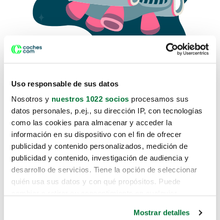
Uso responsable de sus datos
Nosotros y
nuestros 1022 socios
procesamos sus
datos personales, p.ej., su dirección IP, con tecnologías
como las cookies para almacenar y acceder la
Lo sentimos, no sabemos como
información en su dispositivo con el fin de ofrecer
te hemos traido hasta aquí.
publicidad y contenido personalizados, medición de
publicidad y contenido, investigación de audiencia y
desarrollo de servicios. Tiene la opción de seleccionar
Pero puedes encontrar el coche que estás
quién usa sus datos y con qué propósitos. Puede
buscando en alguno de estos enlaces:
cambiar o retirar su consentimiento en cualquier
momento desde la Declaración de cookies o clicando en
Coches nuevos
Mostrar detalles
el Menú de consentimiento.