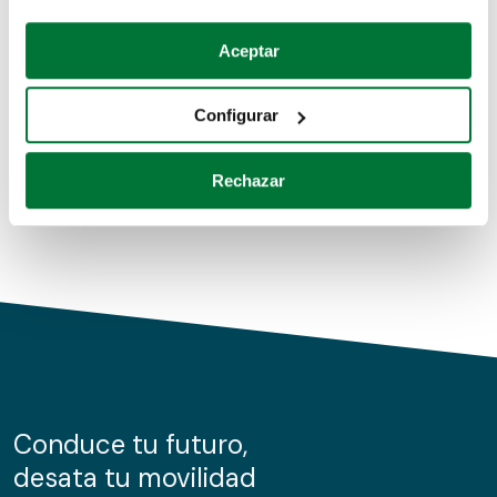
Coches de segunda mano
Si lo permite, también quisiéramos:
Aceptar
Recopilar información sobre su ubicación geográfica
Coches de km0
que puede tener una precisión de varios metros
Configurar
Coches de renting
Identificar su dispositivo analizándolo activamente
para buscar características específicas (huellas
Rechazar
digitales)
Obtenga más información sobre cómo se procesan sus
datos personales y establezca sus preferencias en la
sección de datos
. Puede cambiar o retirar su
consentimiento en cualquier momento en la Declaración
de cookies.
Las cookies de este sitio web se usan para personalizar
el contenido y los anuncios, ofrecer funciones de redes
sociales y analizar el tráfico. Además, compartimos
Conduce tu futuro,
información sobre el uso que haga del sitio web con
desata tu movilidad
nuestros partners de redes sociales, publicidad y análisis