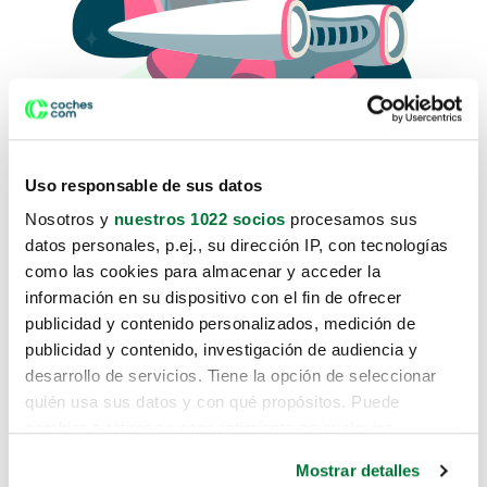
Uso responsable de sus datos
Nosotros y
nuestros 1022 socios
procesamos sus
datos personales, p.ej., su dirección IP, con tecnologías
como las cookies para almacenar y acceder la
Lo sentimos, no sabemos como
información en su dispositivo con el fin de ofrecer
te hemos traido hasta aquí.
publicidad y contenido personalizados, medición de
publicidad y contenido, investigación de audiencia y
desarrollo de servicios. Tiene la opción de seleccionar
Pero puedes encontrar el coche que estás
quién usa sus datos y con qué propósitos. Puede
buscando en alguno de estos enlaces:
cambiar o retirar su consentimiento en cualquier
momento desde la Declaración de cookies o clicando en
Coches nuevos
Mostrar detalles
el Menú de consentimiento.