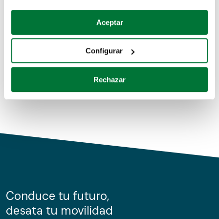
Coches de segunda mano
Si lo permite, también quisiéramos:
Aceptar
Recopilar información sobre su ubicación geográfica
Coches de km0
que puede tener una precisión de varios metros
Configurar
Coches de renting
Identificar su dispositivo analizándolo activamente
para buscar características específicas (huellas
Rechazar
digitales)
Obtenga más información sobre cómo se procesan sus
datos personales y establezca sus preferencias en la
sección de datos
. Puede cambiar o retirar su
consentimiento en cualquier momento en la Declaración
de cookies.
Las cookies de este sitio web se usan para personalizar
el contenido y los anuncios, ofrecer funciones de redes
sociales y analizar el tráfico. Además, compartimos
Conduce tu futuro,
información sobre el uso que haga del sitio web con
desata tu movilidad
nuestros partners de redes sociales, publicidad y análisis