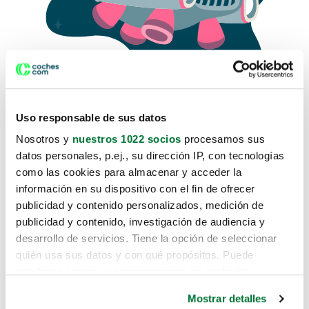
Uso responsable de sus datos
Nosotros y
nuestros 1022 socios
procesamos sus
datos personales, p.ej., su dirección IP, con tecnologías
como las cookies para almacenar y acceder la
Lo sentimos, no sabemos como
información en su dispositivo con el fin de ofrecer
te hemos traido hasta aquí.
publicidad y contenido personalizados, medición de
publicidad y contenido, investigación de audiencia y
desarrollo de servicios. Tiene la opción de seleccionar
Pero puedes encontrar el coche que estás
quién usa sus datos y con qué propósitos. Puede
buscando en alguno de estos enlaces:
cambiar o retirar su consentimiento en cualquier
momento desde la Declaración de cookies o clicando en
Coches nuevos
Mostrar detalles
el Menú de consentimiento.