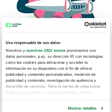
Uso responsable de sus datos
Nosotros y
nuestros 1022 socios
procesamos sus
datos personales, p.ej., su dirección IP, con tecnologías
como las cookies para almacenar y acceder la
Lo sentimos, no sabemos como
información en su dispositivo con el fin de ofrecer
te hemos traido hasta aquí.
publicidad y contenido personalizados, medición de
publicidad y contenido, investigación de audiencia y
desarrollo de servicios. Tiene la opción de seleccionar
Pero puedes encontrar el coche que estás
quién usa sus datos y con qué propósitos. Puede
buscando en alguno de estos enlaces:
cambiar o retirar su consentimiento en cualquier
momento desde la Declaración de cookies o clicando en
Coches nuevos
Mostrar detalles
el Menú de consentimiento.