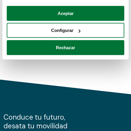
Coches de segunda mano
Si lo permite, también quisiéramos:
Aceptar
Recopilar información sobre su ubicación geográfica
Coches de km0
que puede tener una precisión de varios metros
Configurar
Coches de renting
Identificar su dispositivo analizándolo activamente
para buscar características específicas (huellas
Rechazar
digitales)
Obtenga más información sobre cómo se procesan sus
datos personales y establezca sus preferencias en la
sección de datos
. Puede cambiar o retirar su
consentimiento en cualquier momento en la Declaración
de cookies.
Las cookies de este sitio web se usan para personalizar
el contenido y los anuncios, ofrecer funciones de redes
sociales y analizar el tráfico. Además, compartimos
Conduce tu futuro,
información sobre el uso que haga del sitio web con
desata tu movilidad
nuestros partners de redes sociales, publicidad y análisis