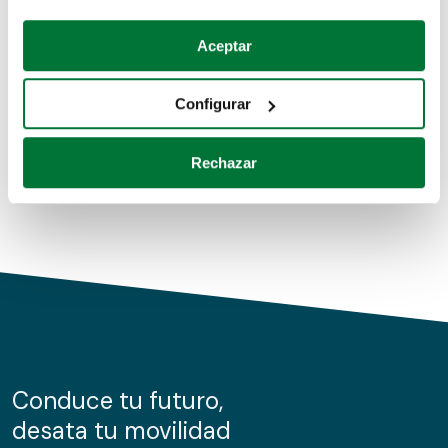
Coches de segunda mano
Si lo permite, también quisiéramos:
Aceptar
Recopilar información sobre su ubicación geográfica
Coches de km0
que puede tener una precisión de varios metros
Configurar
Coches de renting
Identificar su dispositivo analizándolo activamente
para buscar características específicas (huellas
Rechazar
digitales)
Obtenga más información sobre cómo se procesan sus
datos personales y establezca sus preferencias en la
sección de datos
. Puede cambiar o retirar su
consentimiento en cualquier momento en la Declaración
de cookies.
Las cookies de este sitio web se usan para personalizar
el contenido y los anuncios, ofrecer funciones de redes
sociales y analizar el tráfico. Además, compartimos
Conduce tu futuro,
información sobre el uso que haga del sitio web con
desata tu movilidad
nuestros partners de redes sociales, publicidad y análisis