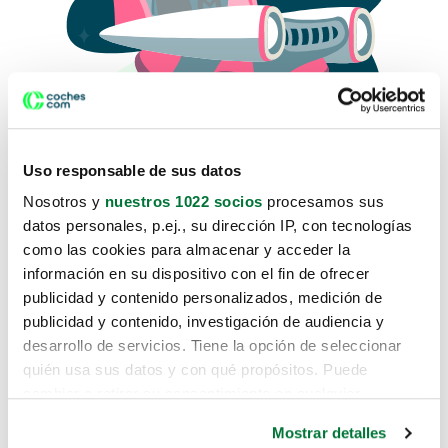
Uso responsable de sus datos
Nosotros y
nuestros 1022 socios
procesamos sus
datos personales, p.ej., su dirección IP, con tecnologías
como las cookies para almacenar y acceder la
Lo sentimos, no sabemos como
información en su dispositivo con el fin de ofrecer
te hemos traido hasta aquí.
publicidad y contenido personalizados, medición de
publicidad y contenido, investigación de audiencia y
desarrollo de servicios. Tiene la opción de seleccionar
Pero puedes encontrar el coche que estás
quién usa sus datos y con qué propósitos. Puede
buscando en alguno de estos enlaces:
cambiar o retirar su consentimiento en cualquier
momento desde la Declaración de cookies o clicando en
Coches nuevos
Mostrar detalles
el Menú de consentimiento.