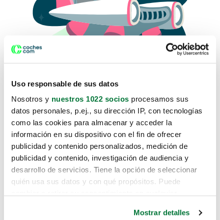
Uso responsable de sus datos
Nosotros y
nuestros 1022 socios
procesamos sus
datos personales, p.ej., su dirección IP, con tecnologías
como las cookies para almacenar y acceder la
Lo sentimos, no sabemos como
información en su dispositivo con el fin de ofrecer
te hemos traido hasta aquí.
publicidad y contenido personalizados, medición de
publicidad y contenido, investigación de audiencia y
desarrollo de servicios. Tiene la opción de seleccionar
Pero puedes encontrar el coche que estás
quién usa sus datos y con qué propósitos. Puede
buscando en alguno de estos enlaces:
cambiar o retirar su consentimiento en cualquier
momento desde la Declaración de cookies o clicando en
Coches nuevos
Mostrar detalles
el Menú de consentimiento.