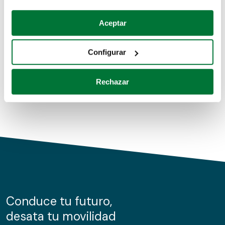
Coches de segunda mano
Si lo permite, también quisiéramos:
Aceptar
Recopilar información sobre su ubicación geográfica
Coches de km0
que puede tener una precisión de varios metros
Configurar
Coches de renting
Identificar su dispositivo analizándolo activamente
para buscar características específicas (huellas
Rechazar
digitales)
Obtenga más información sobre cómo se procesan sus
datos personales y establezca sus preferencias en la
sección de datos
. Puede cambiar o retirar su
consentimiento en cualquier momento en la Declaración
de cookies.
Las cookies de este sitio web se usan para personalizar
el contenido y los anuncios, ofrecer funciones de redes
sociales y analizar el tráfico. Además, compartimos
Conduce tu futuro,
información sobre el uso que haga del sitio web con
desata tu movilidad
nuestros partners de redes sociales, publicidad y análisis