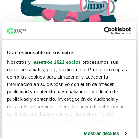
Uso responsable de sus datos
Nosotros y
nuestros 1022 socios
procesamos sus
datos personales, p.ej., su dirección IP, con tecnologías
como las cookies para almacenar y acceder la
Lo sentimos, no sabemos como
información en su dispositivo con el fin de ofrecer
te hemos traido hasta aquí.
publicidad y contenido personalizados, medición de
publicidad y contenido, investigación de audiencia y
desarrollo de servicios. Tiene la opción de seleccionar
Pero puedes encontrar el coche que estás
quién usa sus datos y con qué propósitos. Puede
buscando en alguno de estos enlaces:
cambiar o retirar su consentimiento en cualquier
momento desde la Declaración de cookies o clicando en
Coches nuevos
Mostrar detalles
el Menú de consentimiento.