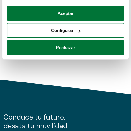
Coches de segunda mano
Si lo permite, también quisiéramos:
Aceptar
Recopilar información sobre su ubicación geográfica
Coches de km0
que puede tener una precisión de varios metros
Configurar
Coches de renting
Identificar su dispositivo analizándolo activamente
para buscar características específicas (huellas
Rechazar
digitales)
Obtenga más información sobre cómo se procesan sus
datos personales y establezca sus preferencias en la
sección de datos
. Puede cambiar o retirar su
consentimiento en cualquier momento en la Declaración
de cookies.
Las cookies de este sitio web se usan para personalizar
el contenido y los anuncios, ofrecer funciones de redes
sociales y analizar el tráfico. Además, compartimos
Conduce tu futuro,
información sobre el uso que haga del sitio web con
desata tu movilidad
nuestros partners de redes sociales, publicidad y análisis