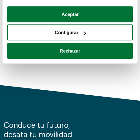
Coches de segunda mano
Si lo permite, también quisiéramos:
Aceptar
Recopilar información sobre su ubicación geográfica
Coches de km0
que puede tener una precisión de varios metros
Configurar
Coches de renting
Identificar su dispositivo analizándolo activamente
para buscar características específicas (huellas
Rechazar
digitales)
Obtenga más información sobre cómo se procesan sus
datos personales y establezca sus preferencias en la
sección de datos
. Puede cambiar o retirar su
consentimiento en cualquier momento en la Declaración
de cookies.
Las cookies de este sitio web se usan para personalizar
el contenido y los anuncios, ofrecer funciones de redes
sociales y analizar el tráfico. Además, compartimos
Conduce tu futuro,
información sobre el uso que haga del sitio web con
desata tu movilidad
nuestros partners de redes sociales, publicidad y análisis