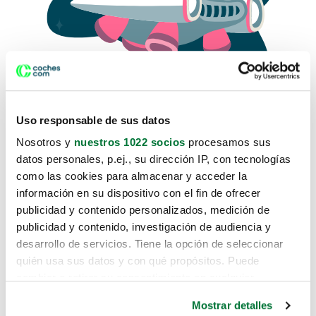
Uso responsable de sus datos
Nosotros y
nuestros 1022 socios
procesamos sus
datos personales, p.ej., su dirección IP, con tecnologías
como las cookies para almacenar y acceder la
Lo sentimos, no sabemos como
información en su dispositivo con el fin de ofrecer
te hemos traido hasta aquí.
publicidad y contenido personalizados, medición de
publicidad y contenido, investigación de audiencia y
desarrollo de servicios. Tiene la opción de seleccionar
Pero puedes encontrar el coche que estás
quién usa sus datos y con qué propósitos. Puede
buscando en alguno de estos enlaces:
cambiar o retirar su consentimiento en cualquier
momento desde la Declaración de cookies o clicando en
Coches nuevos
Mostrar detalles
el Menú de consentimiento.