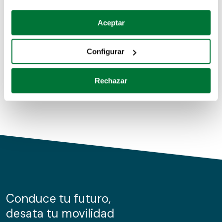
Coches de segunda mano
Si lo permite, también quisiéramos:
Aceptar
Recopilar información sobre su ubicación geográfica
Coches de km0
que puede tener una precisión de varios metros
Configurar
Coches de renting
Identificar su dispositivo analizándolo activamente
para buscar características específicas (huellas
Rechazar
digitales)
Obtenga más información sobre cómo se procesan sus
datos personales y establezca sus preferencias en la
sección de datos
. Puede cambiar o retirar su
consentimiento en cualquier momento en la Declaración
de cookies.
Las cookies de este sitio web se usan para personalizar
el contenido y los anuncios, ofrecer funciones de redes
sociales y analizar el tráfico. Además, compartimos
Conduce tu futuro,
información sobre el uso que haga del sitio web con
desata tu movilidad
nuestros partners de redes sociales, publicidad y análisis