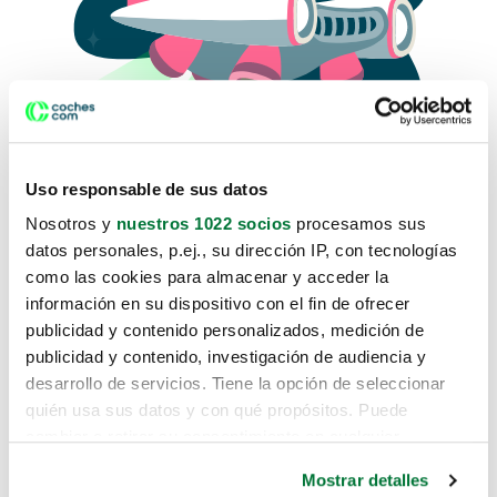
Uso responsable de sus datos
Nosotros y
nuestros 1022 socios
procesamos sus
datos personales, p.ej., su dirección IP, con tecnologías
como las cookies para almacenar y acceder la
Lo sentimos, no sabemos como
información en su dispositivo con el fin de ofrecer
te hemos traido hasta aquí.
publicidad y contenido personalizados, medición de
publicidad y contenido, investigación de audiencia y
desarrollo de servicios. Tiene la opción de seleccionar
Pero puedes encontrar el coche que estás
quién usa sus datos y con qué propósitos. Puede
buscando en alguno de estos enlaces:
cambiar o retirar su consentimiento en cualquier
momento desde la Declaración de cookies o clicando en
Coches nuevos
Mostrar detalles
el Menú de consentimiento.