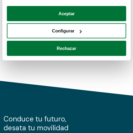
Coches de segunda mano
Si lo permite, también quisiéramos:
Aceptar
Recopilar información sobre su ubicación geográfica
Coches de km0
que puede tener una precisión de varios metros
Configurar
Coches de renting
Identificar su dispositivo analizándolo activamente
para buscar características específicas (huellas
Rechazar
digitales)
Obtenga más información sobre cómo se procesan sus
datos personales y establezca sus preferencias en la
sección de datos
. Puede cambiar o retirar su
consentimiento en cualquier momento en la Declaración
de cookies.
Las cookies de este sitio web se usan para personalizar
el contenido y los anuncios, ofrecer funciones de redes
sociales y analizar el tráfico. Además, compartimos
Conduce tu futuro,
información sobre el uso que haga del sitio web con
desata tu movilidad
nuestros partners de redes sociales, publicidad y análisis