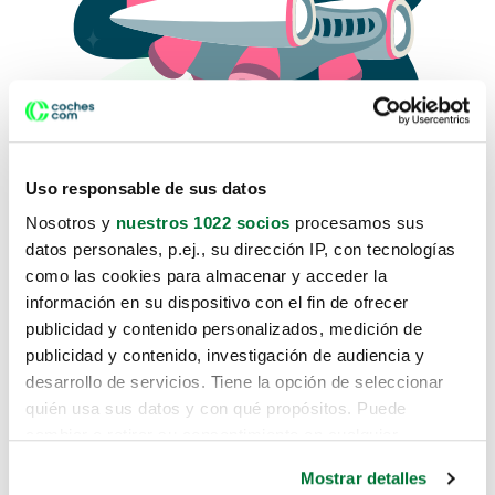
Uso responsable de sus datos
Nosotros y
nuestros 1022 socios
procesamos sus
datos personales, p.ej., su dirección IP, con tecnologías
como las cookies para almacenar y acceder la
Lo sentimos, no sabemos como
información en su dispositivo con el fin de ofrecer
te hemos traido hasta aquí.
publicidad y contenido personalizados, medición de
publicidad y contenido, investigación de audiencia y
desarrollo de servicios. Tiene la opción de seleccionar
Pero puedes encontrar el coche que estás
quién usa sus datos y con qué propósitos. Puede
buscando en alguno de estos enlaces:
cambiar o retirar su consentimiento en cualquier
momento desde la Declaración de cookies o clicando en
Coches nuevos
Mostrar detalles
el Menú de consentimiento.