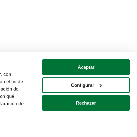
Aceptar
P, con
n el fin de
Configurar
gación de
con qué
Rechazar
laración de
Política de cookies
Contacto
 varios metros