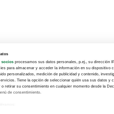
datos
 socios
procesamos sus datos personales, p.ej., su dirección I
es para almacenar y acceder la información en su dispositivo co
nido personalizados, medición de publicidad y contenido, investi
servicios. Tiene la opción de seleccionar quién usa sus datos y 
 o retirar su consentimiento en cualquier momento desde la Dec
Menú de consentimiento.
siéramos:
Aviso protección de datos
 sobre su ubicación geográfica que puede tener una precisión de