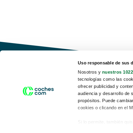
Uso responsable de sus 
Nosotros y
nuestros 1022
tecnologías como las cooki
Conduce tu futuro,
ofrecer publicidad y conte
desata tu movilidad
audiencia y desarrollo de 
propósitos. Puede cambiar
cookies o clicando en el 
Si lo permite, también qui
Acerca de nosotros
Aviso legal
Recopilar información