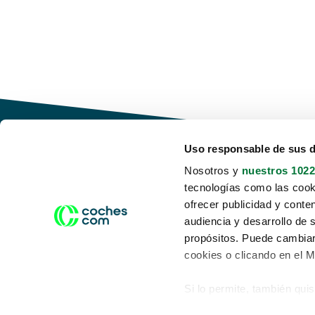
Uso responsable de sus 
Nosotros y
nuestros 1022
tecnologías como las cooki
Conduce tu futuro,
ofrecer publicidad y conte
desata tu movilidad
audiencia y desarrollo de 
propósitos. Puede cambiar
cookies o clicando en el 
Si lo permite, también qui
Acerca de nosotros
Aviso legal
Recopilar información