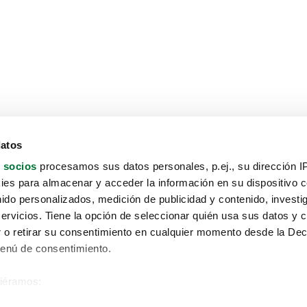
datos
 socios
procesamos sus datos personales, p.ej., su dirección I
es para almacenar y acceder la información en su dispositivo co
nido personalizados, medición de publicidad y contenido, investi
servicios. Tiene la opción de seleccionar quién usa sus datos y 
 o retirar su consentimiento en cualquier momento desde la Dec
Menú de consentimiento.
siéramos:
Aviso protección de datos
 sobre su ubicación geográfica que puede tener una precisión de