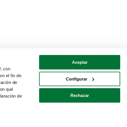
Aceptar
P, con
n el fin de
Configurar
gación de
con qué
Rechazar
laración de
Política de cookies
Contacto
 varios metros