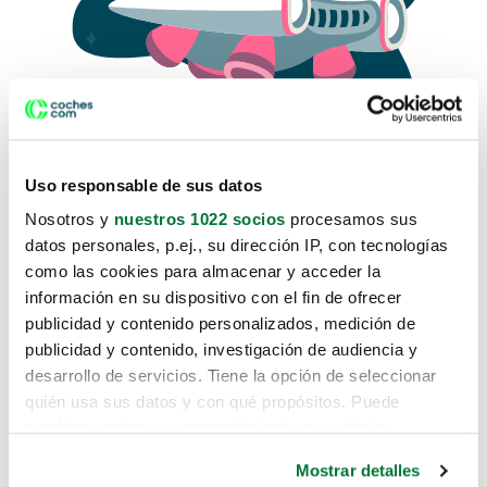
Uso responsable de sus datos
Nosotros y
nuestros 1022 socios
procesamos sus
datos personales, p.ej., su dirección IP, con tecnologías
como las cookies para almacenar y acceder la
Lo sentimos, no sabemos como
información en su dispositivo con el fin de ofrecer
te hemos traido hasta aquí.
publicidad y contenido personalizados, medición de
publicidad y contenido, investigación de audiencia y
desarrollo de servicios. Tiene la opción de seleccionar
Pero puedes encontrar el coche que estás
quién usa sus datos y con qué propósitos. Puede
buscando en alguno de estos enlaces:
cambiar o retirar su consentimiento en cualquier
momento desde la Declaración de cookies o clicando en
Coches nuevos
Mostrar detalles
el Menú de consentimiento.