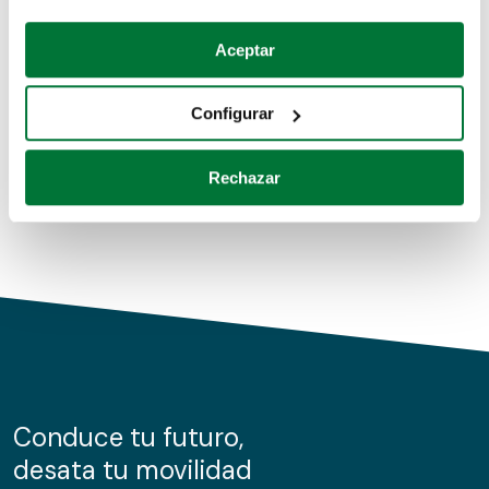
Coches de segunda mano
Si lo permite, también quisiéramos:
Aceptar
Recopilar información sobre su ubicación geográfica
Coches de km0
que puede tener una precisión de varios metros
Configurar
Coches de renting
Identificar su dispositivo analizándolo activamente
para buscar características específicas (huellas
Rechazar
digitales)
Obtenga más información sobre cómo se procesan sus
datos personales y establezca sus preferencias en la
sección de datos
. Puede cambiar o retirar su
consentimiento en cualquier momento en la Declaración
de cookies.
Las cookies de este sitio web se usan para personalizar
el contenido y los anuncios, ofrecer funciones de redes
sociales y analizar el tráfico. Además, compartimos
Conduce tu futuro,
información sobre el uso que haga del sitio web con
desata tu movilidad
nuestros partners de redes sociales, publicidad y análisis