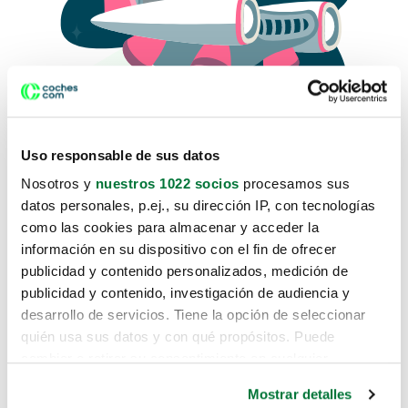
Uso responsable de sus datos
Nosotros y
nuestros 1022 socios
procesamos sus
datos personales, p.ej., su dirección IP, con tecnologías
como las cookies para almacenar y acceder la
Lo sentimos, no sabemos como
información en su dispositivo con el fin de ofrecer
te hemos traido hasta aquí.
publicidad y contenido personalizados, medición de
publicidad y contenido, investigación de audiencia y
desarrollo de servicios. Tiene la opción de seleccionar
Pero puedes encontrar el coche que estás
quién usa sus datos y con qué propósitos. Puede
buscando en alguno de estos enlaces:
cambiar o retirar su consentimiento en cualquier
momento desde la Declaración de cookies o clicando en
Coches nuevos
Mostrar detalles
el Menú de consentimiento.