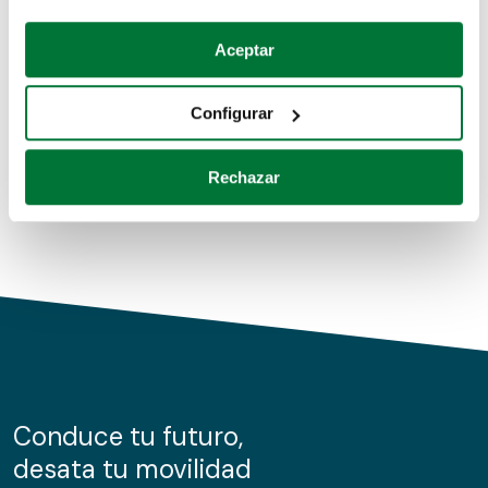
Coches de segunda mano
Si lo permite, también quisiéramos:
Aceptar
Recopilar información sobre su ubicación geográfica
Coches de km0
que puede tener una precisión de varios metros
Configurar
Coches de renting
Identificar su dispositivo analizándolo activamente
para buscar características específicas (huellas
Rechazar
digitales)
Obtenga más información sobre cómo se procesan sus
datos personales y establezca sus preferencias en la
sección de datos
. Puede cambiar o retirar su
consentimiento en cualquier momento en la Declaración
de cookies.
Las cookies de este sitio web se usan para personalizar
el contenido y los anuncios, ofrecer funciones de redes
sociales y analizar el tráfico. Además, compartimos
Conduce tu futuro,
información sobre el uso que haga del sitio web con
desata tu movilidad
nuestros partners de redes sociales, publicidad y análisis