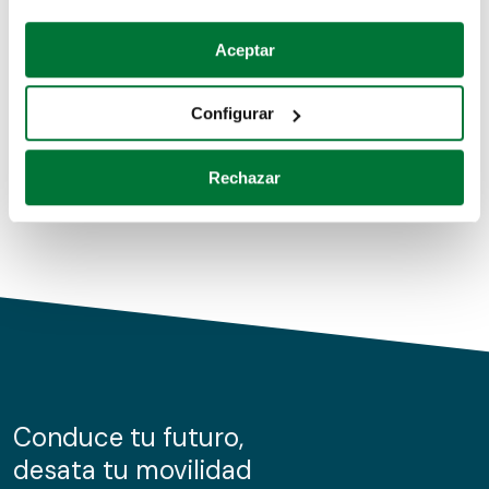
Coches de segunda mano
Si lo permite, también quisiéramos:
Aceptar
Recopilar información sobre su ubicación geográfica
Coches de km0
que puede tener una precisión de varios metros
Configurar
Coches de renting
Identificar su dispositivo analizándolo activamente
para buscar características específicas (huellas
Rechazar
digitales)
Obtenga más información sobre cómo se procesan sus
datos personales y establezca sus preferencias en la
sección de datos
. Puede cambiar o retirar su
consentimiento en cualquier momento en la Declaración
de cookies.
Las cookies de este sitio web se usan para personalizar
el contenido y los anuncios, ofrecer funciones de redes
sociales y analizar el tráfico. Además, compartimos
Conduce tu futuro,
información sobre el uso que haga del sitio web con
desata tu movilidad
nuestros partners de redes sociales, publicidad y análisis