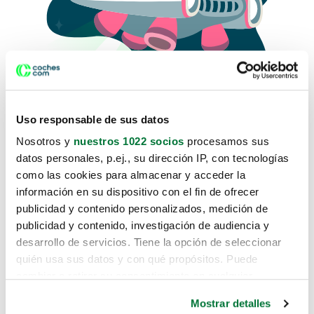
Uso responsable de sus datos
Nosotros y
nuestros 1022 socios
procesamos sus
datos personales, p.ej., su dirección IP, con tecnologías
como las cookies para almacenar y acceder la
Lo sentimos, no sabemos como
información en su dispositivo con el fin de ofrecer
te hemos traido hasta aquí.
publicidad y contenido personalizados, medición de
publicidad y contenido, investigación de audiencia y
desarrollo de servicios. Tiene la opción de seleccionar
Pero puedes encontrar el coche que estás
quién usa sus datos y con qué propósitos. Puede
buscando en alguno de estos enlaces:
cambiar o retirar su consentimiento en cualquier
momento desde la Declaración de cookies o clicando en
Coches nuevos
Mostrar detalles
el Menú de consentimiento.