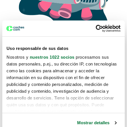
Uso responsable de sus datos
Nosotros y
nuestros 1022 socios
procesamos sus
datos personales, p.ej., su dirección IP, con tecnologías
como las cookies para almacenar y acceder la
Lo sentimos, no sabemos como
información en su dispositivo con el fin de ofrecer
te hemos traido hasta aquí.
publicidad y contenido personalizados, medición de
publicidad y contenido, investigación de audiencia y
desarrollo de servicios. Tiene la opción de seleccionar
Pero puedes encontrar el coche que estás
quién usa sus datos y con qué propósitos. Puede
buscando en alguno de estos enlaces:
cambiar o retirar su consentimiento en cualquier
momento desde la Declaración de cookies o clicando en
Coches nuevos
Mostrar detalles
el Menú de consentimiento.