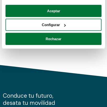
Coches de segunda mano
Si lo permite, también quisiéramos:
Aceptar
Recopilar información sobre su ubicación geográfica
Coches de km0
que puede tener una precisión de varios metros
Configurar
Coches de renting
Identificar su dispositivo analizándolo activamente
para buscar características específicas (huellas
Rechazar
digitales)
Obtenga más información sobre cómo se procesan sus
datos personales y establezca sus preferencias en la
sección de datos
. Puede cambiar o retirar su
consentimiento en cualquier momento en la Declaración
de cookies.
Las cookies de este sitio web se usan para personalizar
el contenido y los anuncios, ofrecer funciones de redes
sociales y analizar el tráfico. Además, compartimos
Conduce tu futuro,
información sobre el uso que haga del sitio web con
desata tu movilidad
nuestros partners de redes sociales, publicidad y análisis