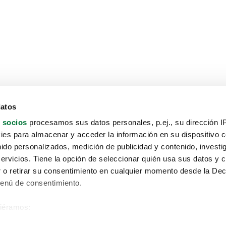
datos
 socios
procesamos sus datos personales, p.ej., su dirección I
es para almacenar y acceder la información en su dispositivo co
nido personalizados, medición de publicidad y contenido, investi
servicios. Tiene la opción de seleccionar quién usa sus datos y 
 o retirar su consentimiento en cualquier momento desde la Dec
Menú de consentimiento.
siéramos:
Aviso protección de datos
 sobre su ubicación geográfica que puede tener una precisión de