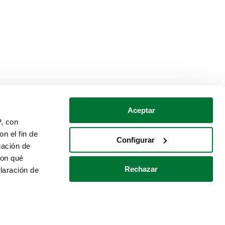
Aceptar
P, con
n el fin de
Configurar
gación de
con qué
Rechazar
laración de
Política de cookies
Contacto
 varios metros