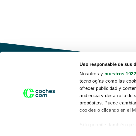
Uso responsable de sus 
Nosotros y
nuestros 1022
tecnologías como las cooki
Conduce tu futuro,
ofrecer publicidad y conte
desata tu movilidad
audiencia y desarrollo de 
propósitos. Puede cambiar
cookies o clicando en el 
Si lo permite, también qui
Acerca de nosotros
Aviso legal
Recopilar información