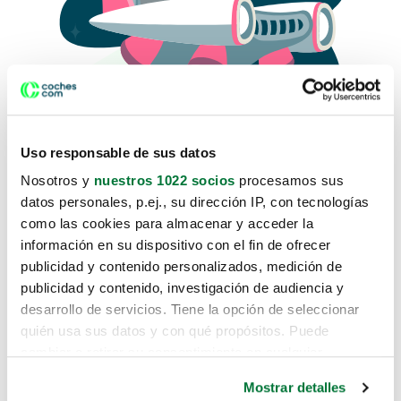
Uso responsable de sus datos
Nosotros y
nuestros 1022 socios
procesamos sus
datos personales, p.ej., su dirección IP, con tecnologías
como las cookies para almacenar y acceder la
Lo sentimos, no sabemos como
información en su dispositivo con el fin de ofrecer
te hemos traido hasta aquí.
publicidad y contenido personalizados, medición de
publicidad y contenido, investigación de audiencia y
desarrollo de servicios. Tiene la opción de seleccionar
Pero puedes encontrar el coche que estás
quién usa sus datos y con qué propósitos. Puede
buscando en alguno de estos enlaces:
cambiar o retirar su consentimiento en cualquier
momento desde la Declaración de cookies o clicando en
Coches nuevos
Mostrar detalles
el Menú de consentimiento.