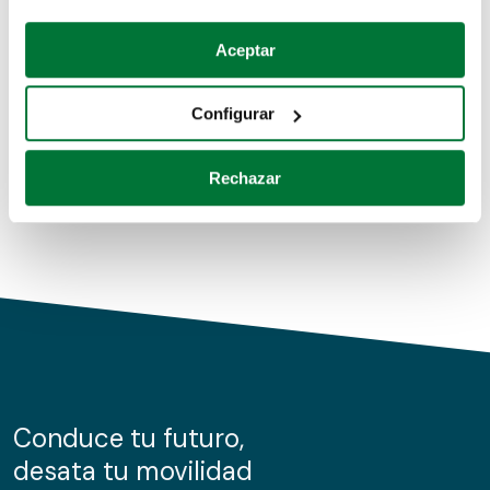
Coches de segunda mano
Si lo permite, también quisiéramos:
Aceptar
Recopilar información sobre su ubicación geográfica
Coches de km0
que puede tener una precisión de varios metros
Configurar
Coches de renting
Identificar su dispositivo analizándolo activamente
para buscar características específicas (huellas
Rechazar
digitales)
Obtenga más información sobre cómo se procesan sus
datos personales y establezca sus preferencias en la
sección de datos
. Puede cambiar o retirar su
consentimiento en cualquier momento en la Declaración
de cookies.
Las cookies de este sitio web se usan para personalizar
el contenido y los anuncios, ofrecer funciones de redes
sociales y analizar el tráfico. Además, compartimos
Conduce tu futuro,
información sobre el uso que haga del sitio web con
desata tu movilidad
nuestros partners de redes sociales, publicidad y análisis