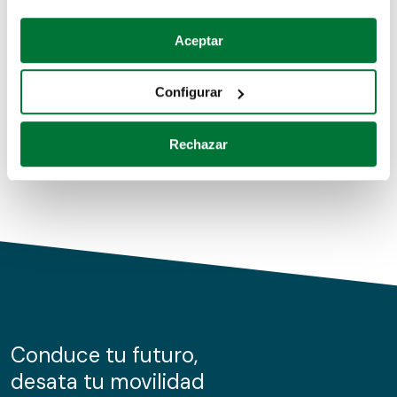
Coches de segunda mano
Si lo permite, también quisiéramos:
Aceptar
Recopilar información sobre su ubicación geográfica
Coches de km0
que puede tener una precisión de varios metros
Configurar
Coches de renting
Identificar su dispositivo analizándolo activamente
para buscar características específicas (huellas
Rechazar
digitales)
Obtenga más información sobre cómo se procesan sus
datos personales y establezca sus preferencias en la
sección de datos
. Puede cambiar o retirar su
consentimiento en cualquier momento en la Declaración
de cookies.
Las cookies de este sitio web se usan para personalizar
el contenido y los anuncios, ofrecer funciones de redes
sociales y analizar el tráfico. Además, compartimos
Conduce tu futuro,
información sobre el uso que haga del sitio web con
desata tu movilidad
nuestros partners de redes sociales, publicidad y análisis