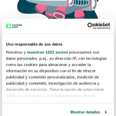
Uso responsable de sus datos
Nosotros y
nuestros 1022 socios
procesamos sus
datos personales, p.ej., su dirección IP, con tecnologías
como las cookies para almacenar y acceder la
Lo sentimos, no sabemos como
información en su dispositivo con el fin de ofrecer
te hemos traido hasta aquí.
publicidad y contenido personalizados, medición de
publicidad y contenido, investigación de audiencia y
desarrollo de servicios. Tiene la opción de seleccionar
Pero puedes encontrar el coche que estás
quién usa sus datos y con qué propósitos. Puede
buscando en alguno de estos enlaces:
cambiar o retirar su consentimiento en cualquier
momento desde la Declaración de cookies o clicando en
Coches nuevos
Mostrar detalles
el Menú de consentimiento.