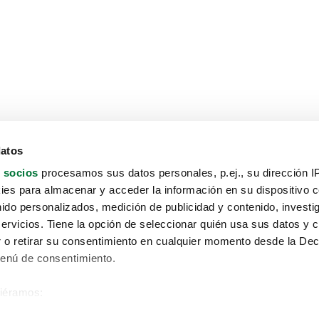
datos
 socios
procesamos sus datos personales, p.ej., su dirección I
es para almacenar y acceder la información en su dispositivo co
nido personalizados, medición de publicidad y contenido, investi
servicios. Tiene la opción de seleccionar quién usa sus datos y 
 o retirar su consentimiento en cualquier momento desde la Dec
Menú de consentimiento.
siéramos:
Aviso protección de datos
 sobre su ubicación geográfica que puede tener una precisión de