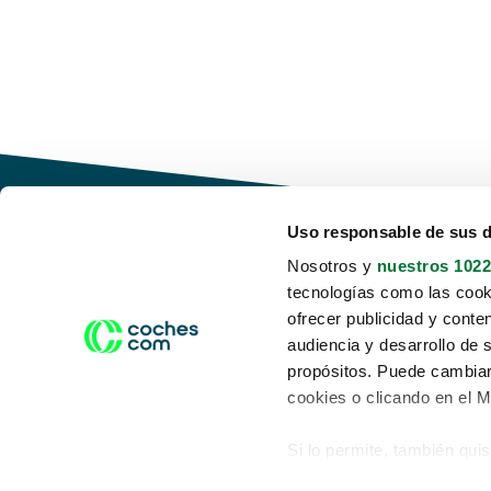
Uso responsable de sus 
Nosotros y
nuestros 1022
tecnologías como las cooki
Conduce tu futuro,
ofrecer publicidad y conte
desata tu movilidad
audiencia y desarrollo de 
propósitos. Puede cambiar
cookies o clicando en el 
Si lo permite, también qui
Acerca de nosotros
Aviso legal
Recopilar información