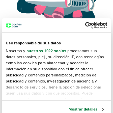
Uso responsable de sus datos
Nosotros y
nuestros 1022 socios
procesamos sus
datos personales, p.ej., su dirección IP, con tecnologías
como las cookies para almacenar y acceder la
Lo sentimos, no sabemos como
información en su dispositivo con el fin de ofrecer
te hemos traido hasta aquí.
publicidad y contenido personalizados, medición de
publicidad y contenido, investigación de audiencia y
desarrollo de servicios. Tiene la opción de seleccionar
Pero puedes encontrar el coche que estás
quién usa sus datos y con qué propósitos. Puede
buscando en alguno de estos enlaces:
cambiar o retirar su consentimiento en cualquier
momento desde la Declaración de cookies o clicando en
Coches nuevos
Mostrar detalles
el Menú de consentimiento.