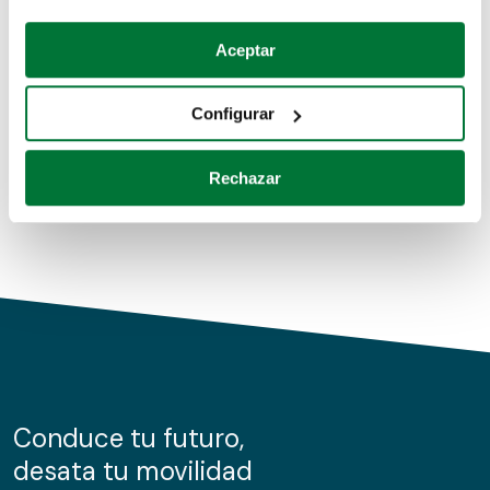
Coches de segunda mano
Si lo permite, también quisiéramos:
Aceptar
Recopilar información sobre su ubicación geográfica
Coches de km0
que puede tener una precisión de varios metros
Configurar
Coches de renting
Identificar su dispositivo analizándolo activamente
para buscar características específicas (huellas
Rechazar
digitales)
Obtenga más información sobre cómo se procesan sus
datos personales y establezca sus preferencias en la
sección de datos
. Puede cambiar o retirar su
consentimiento en cualquier momento en la Declaración
de cookies.
Las cookies de este sitio web se usan para personalizar
el contenido y los anuncios, ofrecer funciones de redes
sociales y analizar el tráfico. Además, compartimos
Conduce tu futuro,
información sobre el uso que haga del sitio web con
desata tu movilidad
nuestros partners de redes sociales, publicidad y análisis