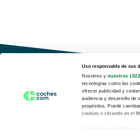
Uso responsable de sus 
Nosotros y
nuestros 1022
tecnologías como las cooki
Conduce tu futuro,
ofrecer publicidad y conte
desata tu movilidad
audiencia y desarrollo de 
propósitos. Puede cambiar
cookies o clicando en el 
Si lo permite, también qui
Acerca de nosotros
Aviso legal
Recopilar información