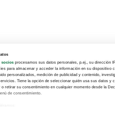
datos
 socios
procesamos sus datos personales, p.ej., su dirección I
es para almacenar y acceder la información en su dispositivo co
nido personalizados, medición de publicidad y contenido, investi
servicios. Tiene la opción de seleccionar quién usa sus datos y 
 o retirar su consentimiento en cualquier momento desde la Dec
Menú de consentimiento.
siéramos:
Aviso protección de datos
 sobre su ubicación geográfica que puede tener una precisión de