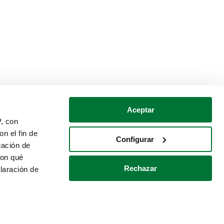
Aceptar
P, con
n el fin de
Configurar
gación de
con qué
Rechazar
laración de
Política de cookies
Contacto
 varios metros