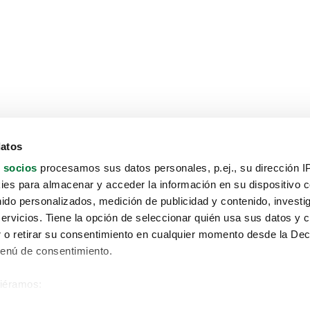
datos
 socios
procesamos sus datos personales, p.ej., su dirección I
es para almacenar y acceder la información en su dispositivo co
nido personalizados, medición de publicidad y contenido, investi
servicios. Tiene la opción de seleccionar quién usa sus datos y 
 o retirar su consentimiento en cualquier momento desde la Dec
Menú de consentimiento.
siéramos:
Aviso protección de datos
 sobre su ubicación geográfica que puede tener una precisión de