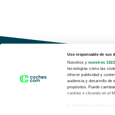
Uso responsable de sus 
Nosotros y
nuestros 1022
tecnologías como las cooki
Conduce tu futuro,
ofrecer publicidad y conte
desata tu movilidad
audiencia y desarrollo de 
propósitos. Puede cambiar
cookies o clicando en el 
Si lo permite, también qui
Acerca de nosotros
Aviso legal
Recopilar información