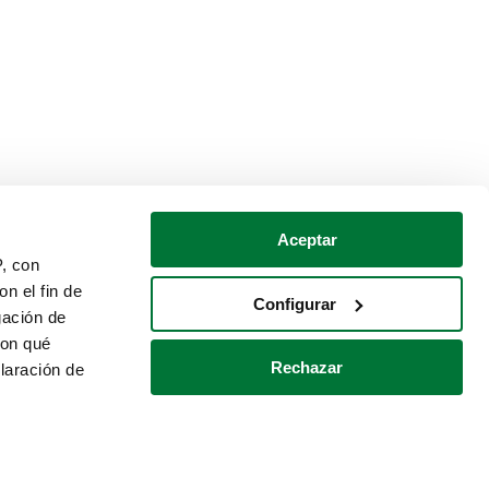
Aceptar
P, con
n el fin de
Configurar
gación de
con qué
Rechazar
laración de
Política de cookies
Contacto
 varios metros