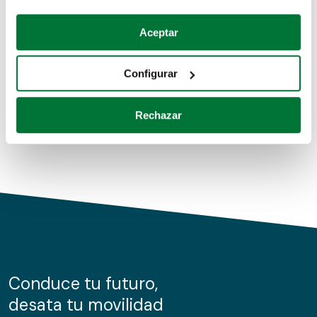
Coches de segunda mano
Si lo permite, también quisiéramos:
Aceptar
Recopilar información sobre su ubicación geográfica
Coches de km0
que puede tener una precisión de varios metros
Configurar
Coches de renting
Identificar su dispositivo analizándolo activamente
para buscar características específicas (huellas
Rechazar
digitales)
Obtenga más información sobre cómo se procesan sus
datos personales y establezca sus preferencias en la
sección de datos
. Puede cambiar o retirar su
consentimiento en cualquier momento en la Declaración
de cookies.
Las cookies de este sitio web se usan para personalizar
el contenido y los anuncios, ofrecer funciones de redes
sociales y analizar el tráfico. Además, compartimos
Conduce tu futuro,
información sobre el uso que haga del sitio web con
desata tu movilidad
nuestros partners de redes sociales, publicidad y análisis