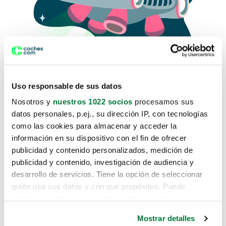
Uso responsable de sus datos
Nosotros y
nuestros 1022 socios
procesamos sus
datos personales, p.ej., su dirección IP, con tecnologías
como las cookies para almacenar y acceder la
Lo sentimos, no sabemos como
información en su dispositivo con el fin de ofrecer
te hemos traido hasta aquí.
publicidad y contenido personalizados, medición de
publicidad y contenido, investigación de audiencia y
desarrollo de servicios. Tiene la opción de seleccionar
Pero puedes encontrar el coche que estás
quién usa sus datos y con qué propósitos. Puede
buscando en alguno de estos enlaces:
cambiar o retirar su consentimiento en cualquier
momento desde la Declaración de cookies o clicando en
Coches nuevos
Mostrar detalles
el Menú de consentimiento.