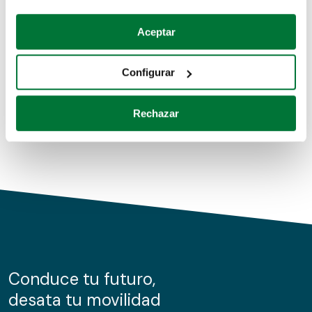
Coches de segunda mano
Si lo permite, también quisiéramos:
Aceptar
Recopilar información sobre su ubicación geográfica
Coches de km0
que puede tener una precisión de varios metros
Configurar
Coches de renting
Identificar su dispositivo analizándolo activamente
para buscar características específicas (huellas
Rechazar
digitales)
Obtenga más información sobre cómo se procesan sus
datos personales y establezca sus preferencias en la
sección de datos
. Puede cambiar o retirar su
consentimiento en cualquier momento en la Declaración
de cookies.
Las cookies de este sitio web se usan para personalizar
el contenido y los anuncios, ofrecer funciones de redes
sociales y analizar el tráfico. Además, compartimos
Conduce tu futuro,
información sobre el uso que haga del sitio web con
desata tu movilidad
nuestros partners de redes sociales, publicidad y análisis