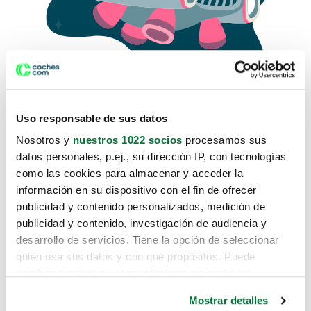
Uso responsable de sus datos
Nosotros y
nuestros 1022 socios
procesamos sus
datos personales, p.ej., su dirección IP, con tecnologías
como las cookies para almacenar y acceder la
Lo sentimos, no sabemos como
información en su dispositivo con el fin de ofrecer
te hemos traido hasta aquí.
publicidad y contenido personalizados, medición de
publicidad y contenido, investigación de audiencia y
desarrollo de servicios. Tiene la opción de seleccionar
Pero puedes encontrar el coche que estás
quién usa sus datos y con qué propósitos. Puede
buscando en alguno de estos enlaces:
cambiar o retirar su consentimiento en cualquier
momento desde la Declaración de cookies o clicando en
Coches nuevos
Mostrar detalles
el Menú de consentimiento.