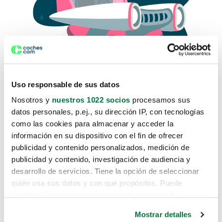
Uso responsable de sus datos
Nosotros y
nuestros 1022 socios
procesamos sus
datos personales, p.ej., su dirección IP, con tecnologías
como las cookies para almacenar y acceder la
Lo sentimos, no sabemos como
información en su dispositivo con el fin de ofrecer
te hemos traido hasta aquí.
publicidad y contenido personalizados, medición de
publicidad y contenido, investigación de audiencia y
desarrollo de servicios. Tiene la opción de seleccionar
Pero puedes encontrar el coche que estás
quién usa sus datos y con qué propósitos. Puede
buscando en alguno de estos enlaces:
cambiar o retirar su consentimiento en cualquier
momento desde la Declaración de cookies o clicando en
Coches nuevos
Mostrar detalles
el Menú de consentimiento.