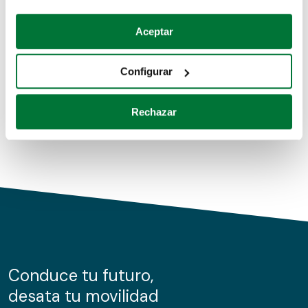
Coches de segunda mano
Si lo permite, también quisiéramos:
Aceptar
Recopilar información sobre su ubicación geográfica
Coches de km0
que puede tener una precisión de varios metros
Configurar
Coches de renting
Identificar su dispositivo analizándolo activamente
para buscar características específicas (huellas
Rechazar
digitales)
Obtenga más información sobre cómo se procesan sus
datos personales y establezca sus preferencias en la
sección de datos
. Puede cambiar o retirar su
consentimiento en cualquier momento en la Declaración
de cookies.
Las cookies de este sitio web se usan para personalizar
el contenido y los anuncios, ofrecer funciones de redes
sociales y analizar el tráfico. Además, compartimos
Conduce tu futuro,
información sobre el uso que haga del sitio web con
desata tu movilidad
nuestros partners de redes sociales, publicidad y análisis