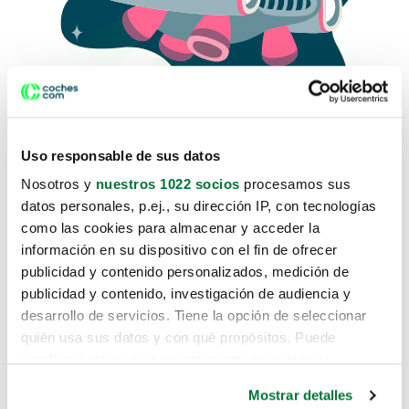
Uso responsable de sus datos
Nosotros y
nuestros 1022 socios
procesamos sus
datos personales, p.ej., su dirección IP, con tecnologías
como las cookies para almacenar y acceder la
Lo sentimos, no sabemos como
información en su dispositivo con el fin de ofrecer
te hemos traido hasta aquí.
publicidad y contenido personalizados, medición de
publicidad y contenido, investigación de audiencia y
desarrollo de servicios. Tiene la opción de seleccionar
Pero puedes encontrar el coche que estás
quién usa sus datos y con qué propósitos. Puede
buscando en alguno de estos enlaces:
cambiar o retirar su consentimiento en cualquier
momento desde la Declaración de cookies o clicando en
Coches nuevos
Mostrar detalles
el Menú de consentimiento.