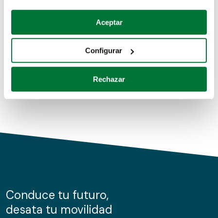
Coches de segunda mano
Si lo permite, también quisiéramos:
Aceptar
Recopilar información sobre su ubicación geográfica
Coches de km0
que puede tener una precisión de varios metros
Configurar
Coches de renting
Identificar su dispositivo analizándolo activamente
para buscar características específicas (huellas
Rechazar
digitales)
Obtenga más información sobre cómo se procesan sus
datos personales y establezca sus preferencias en la
sección de datos
. Puede cambiar o retirar su
consentimiento en cualquier momento en la Declaración
de cookies.
Las cookies de este sitio web se usan para personalizar
el contenido y los anuncios, ofrecer funciones de redes
sociales y analizar el tráfico. Además, compartimos
Conduce tu futuro,
información sobre el uso que haga del sitio web con
desata tu movilidad
nuestros partners de redes sociales, publicidad y análisis