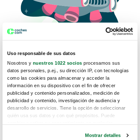
Uso responsable de sus datos
Nosotros y
nuestros 1022 socios
procesamos sus
datos personales, p.ej., su dirección IP, con tecnologías
como las cookies para almacenar y acceder la
Lo sentimos, no sabemos como
información en su dispositivo con el fin de ofrecer
te hemos traido hasta aquí.
publicidad y contenido personalizados, medición de
publicidad y contenido, investigación de audiencia y
desarrollo de servicios. Tiene la opción de seleccionar
Pero puedes encontrar el coche que estás
quién usa sus datos y con qué propósitos. Puede
buscando en alguno de estos enlaces:
cambiar o retirar su consentimiento en cualquier
momento desde la Declaración de cookies o clicando en
Coches nuevos
Mostrar detalles
el Menú de consentimiento.