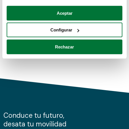
Coches de segunda mano
Si lo permite, también quisiéramos:
Aceptar
Recopilar información sobre su ubicación geográfica
Coches de km0
que puede tener una precisión de varios metros
Configurar
Coches de renting
Identificar su dispositivo analizándolo activamente
para buscar características específicas (huellas
Rechazar
digitales)
Obtenga más información sobre cómo se procesan sus
datos personales y establezca sus preferencias en la
sección de datos
. Puede cambiar o retirar su
consentimiento en cualquier momento en la Declaración
de cookies.
Las cookies de este sitio web se usan para personalizar
el contenido y los anuncios, ofrecer funciones de redes
sociales y analizar el tráfico. Además, compartimos
Conduce tu futuro,
información sobre el uso que haga del sitio web con
desata tu movilidad
nuestros partners de redes sociales, publicidad y análisis