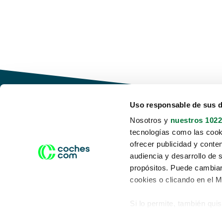
Uso responsable de sus 
Nosotros y
nuestros 1022
tecnologías como las cooki
Conduce tu futuro,
ofrecer publicidad y conte
desata tu movilidad
audiencia y desarrollo de 
propósitos. Puede cambiar
cookies o clicando en el 
Si lo permite, también qui
Acerca de nosotros
Aviso legal
Recopilar información