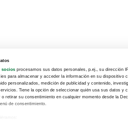
datos
 socios
procesamos sus datos personales, p.ej., su dirección I
es para almacenar y acceder la información en su dispositivo co
nido personalizados, medición de publicidad y contenido, investi
servicios. Tiene la opción de seleccionar quién usa sus datos y 
 o retirar su consentimiento en cualquier momento desde la Dec
Menú de consentimiento.
siéramos:
Aviso protección de datos
 sobre su ubicación geográfica que puede tener una precisión de