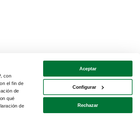
Aceptar
P, con
n el fin de
Configurar
gación de
con qué
Rechazar
laración de
Política de cookies
Contacto
 varios metros