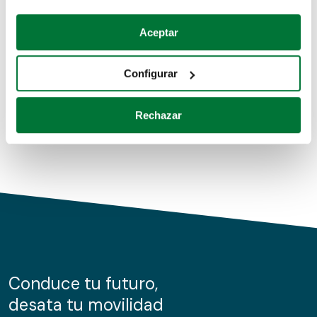
Coches de segunda mano
Si lo permite, también quisiéramos:
Aceptar
Recopilar información sobre su ubicación geográfica
Coches de km0
que puede tener una precisión de varios metros
Configurar
Coches de renting
Identificar su dispositivo analizándolo activamente
para buscar características específicas (huellas
Rechazar
digitales)
Obtenga más información sobre cómo se procesan sus
datos personales y establezca sus preferencias en la
sección de datos
. Puede cambiar o retirar su
consentimiento en cualquier momento en la Declaración
de cookies.
Las cookies de este sitio web se usan para personalizar
el contenido y los anuncios, ofrecer funciones de redes
sociales y analizar el tráfico. Además, compartimos
Conduce tu futuro,
información sobre el uso que haga del sitio web con
desata tu movilidad
nuestros partners de redes sociales, publicidad y análisis