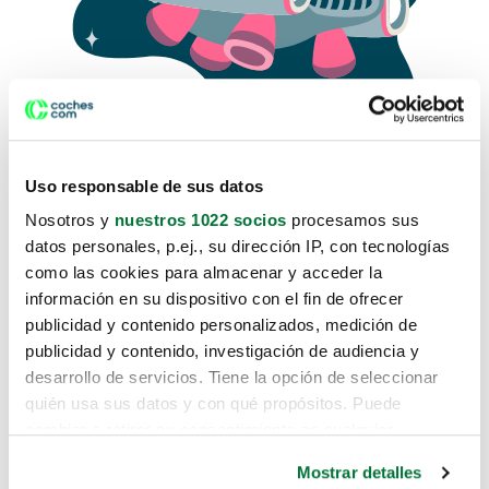
Uso responsable de sus datos
Nosotros y
nuestros 1022 socios
procesamos sus
datos personales, p.ej., su dirección IP, con tecnologías
como las cookies para almacenar y acceder la
Lo sentimos, no sabemos como
información en su dispositivo con el fin de ofrecer
te hemos traido hasta aquí.
publicidad y contenido personalizados, medición de
publicidad y contenido, investigación de audiencia y
desarrollo de servicios. Tiene la opción de seleccionar
Pero puedes encontrar el coche que estás
quién usa sus datos y con qué propósitos. Puede
buscando en alguno de estos enlaces:
cambiar o retirar su consentimiento en cualquier
momento desde la Declaración de cookies o clicando en
Coches nuevos
Mostrar detalles
el Menú de consentimiento.