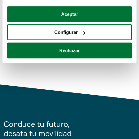
Coches de segunda mano
Si lo permite, también quisiéramos:
Aceptar
Recopilar información sobre su ubicación geográfica
Coches de km0
que puede tener una precisión de varios metros
Configurar
Coches de renting
Identificar su dispositivo analizándolo activamente
para buscar características específicas (huellas
Rechazar
digitales)
Obtenga más información sobre cómo se procesan sus
datos personales y establezca sus preferencias en la
sección de datos
. Puede cambiar o retirar su
consentimiento en cualquier momento en la Declaración
de cookies.
Las cookies de este sitio web se usan para personalizar
el contenido y los anuncios, ofrecer funciones de redes
sociales y analizar el tráfico. Además, compartimos
Conduce tu futuro,
información sobre el uso que haga del sitio web con
desata tu movilidad
nuestros partners de redes sociales, publicidad y análisis