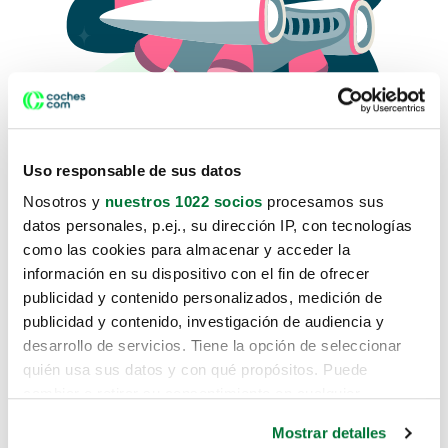
Uso responsable de sus datos
Nosotros y
nuestros 1022 socios
procesamos sus
datos personales, p.ej., su dirección IP, con tecnologías
como las cookies para almacenar y acceder la
Lo sentimos, no sabemos como
información en su dispositivo con el fin de ofrecer
te hemos traido hasta aquí.
publicidad y contenido personalizados, medición de
publicidad y contenido, investigación de audiencia y
desarrollo de servicios. Tiene la opción de seleccionar
Pero puedes encontrar el coche que estás
quién usa sus datos y con qué propósitos. Puede
buscando en alguno de estos enlaces:
cambiar o retirar su consentimiento en cualquier
momento desde la Declaración de cookies o clicando en
Coches nuevos
Mostrar detalles
el Menú de consentimiento.