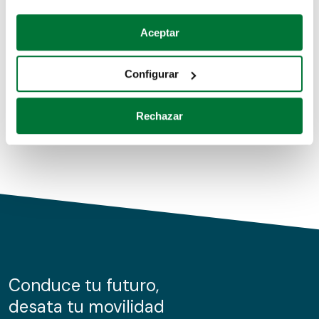
Coches de segunda mano
Si lo permite, también quisiéramos:
Aceptar
Recopilar información sobre su ubicación geográfica
Coches de km0
que puede tener una precisión de varios metros
Configurar
Coches de renting
Identificar su dispositivo analizándolo activamente
para buscar características específicas (huellas
Rechazar
digitales)
Obtenga más información sobre cómo se procesan sus
datos personales y establezca sus preferencias en la
sección de datos
. Puede cambiar o retirar su
consentimiento en cualquier momento en la Declaración
de cookies.
Las cookies de este sitio web se usan para personalizar
el contenido y los anuncios, ofrecer funciones de redes
sociales y analizar el tráfico. Además, compartimos
Conduce tu futuro,
información sobre el uso que haga del sitio web con
desata tu movilidad
nuestros partners de redes sociales, publicidad y análisis