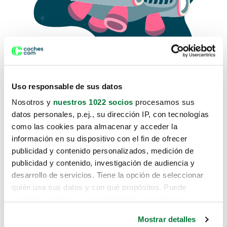
Uso responsable de sus datos
Nosotros y
nuestros 1022 socios
procesamos sus
datos personales, p.ej., su dirección IP, con tecnologías
como las cookies para almacenar y acceder la
Lo sentimos, no sabemos como
información en su dispositivo con el fin de ofrecer
te hemos traido hasta aquí.
publicidad y contenido personalizados, medición de
publicidad y contenido, investigación de audiencia y
desarrollo de servicios. Tiene la opción de seleccionar
Pero puedes encontrar el coche que estás
quién usa sus datos y con qué propósitos. Puede
buscando en alguno de estos enlaces:
cambiar o retirar su consentimiento en cualquier
momento desde la Declaración de cookies o clicando en
Coches nuevos
Mostrar detalles
el Menú de consentimiento.