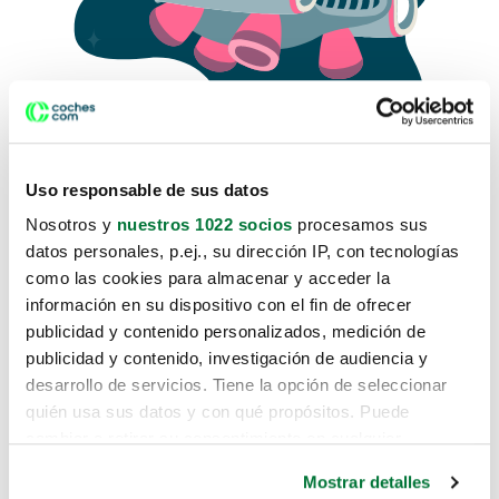
Uso responsable de sus datos
Nosotros y
nuestros 1022 socios
procesamos sus
datos personales, p.ej., su dirección IP, con tecnologías
como las cookies para almacenar y acceder la
Lo sentimos, no sabemos como
información en su dispositivo con el fin de ofrecer
te hemos traido hasta aquí.
publicidad y contenido personalizados, medición de
publicidad y contenido, investigación de audiencia y
desarrollo de servicios. Tiene la opción de seleccionar
Pero puedes encontrar el coche que estás
quién usa sus datos y con qué propósitos. Puede
buscando en alguno de estos enlaces:
cambiar o retirar su consentimiento en cualquier
momento desde la Declaración de cookies o clicando en
Coches nuevos
Mostrar detalles
el Menú de consentimiento.