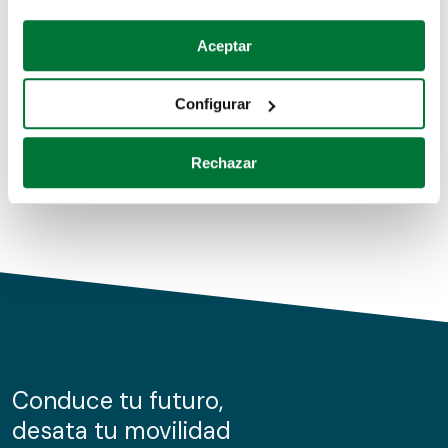
Coches de segunda mano
Si lo permite, también quisiéramos:
Aceptar
Recopilar información sobre su ubicación geográfica
Coches de km0
que puede tener una precisión de varios metros
Configurar
Coches de renting
Identificar su dispositivo analizándolo activamente
para buscar características específicas (huellas
Rechazar
digitales)
Obtenga más información sobre cómo se procesan sus
datos personales y establezca sus preferencias en la
sección de datos
. Puede cambiar o retirar su
consentimiento en cualquier momento en la Declaración
de cookies.
Las cookies de este sitio web se usan para personalizar
el contenido y los anuncios, ofrecer funciones de redes
sociales y analizar el tráfico. Además, compartimos
Conduce tu futuro,
información sobre el uso que haga del sitio web con
desata tu movilidad
nuestros partners de redes sociales, publicidad y análisis