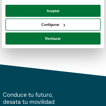
Coches de segunda mano
Si lo permite, también quisiéramos:
Aceptar
Recopilar información sobre su ubicación geográfica
Coches de km0
que puede tener una precisión de varios metros
Configurar
Coches de renting
Identificar su dispositivo analizándolo activamente
para buscar características específicas (huellas
Rechazar
digitales)
Obtenga más información sobre cómo se procesan sus
datos personales y establezca sus preferencias en la
sección de datos
. Puede cambiar o retirar su
consentimiento en cualquier momento en la Declaración
de cookies.
Las cookies de este sitio web se usan para personalizar
el contenido y los anuncios, ofrecer funciones de redes
sociales y analizar el tráfico. Además, compartimos
Conduce tu futuro,
información sobre el uso que haga del sitio web con
desata tu movilidad
nuestros partners de redes sociales, publicidad y análisis