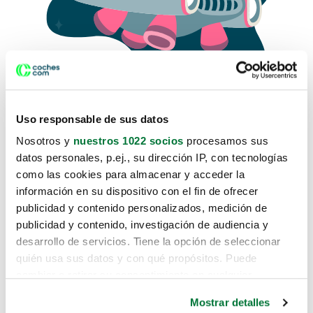
Uso responsable de sus datos
Nosotros y
nuestros 1022 socios
procesamos sus
datos personales, p.ej., su dirección IP, con tecnologías
como las cookies para almacenar y acceder la
Lo sentimos, no sabemos como
información en su dispositivo con el fin de ofrecer
te hemos traido hasta aquí.
publicidad y contenido personalizados, medición de
publicidad y contenido, investigación de audiencia y
desarrollo de servicios. Tiene la opción de seleccionar
Pero puedes encontrar el coche que estás
quién usa sus datos y con qué propósitos. Puede
buscando en alguno de estos enlaces:
cambiar o retirar su consentimiento en cualquier
momento desde la Declaración de cookies o clicando en
Coches nuevos
Mostrar detalles
el Menú de consentimiento.