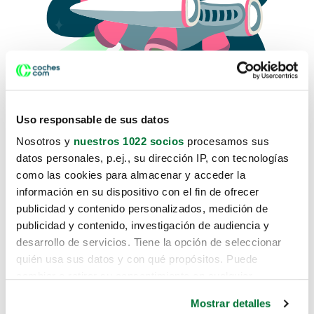
Uso responsable de sus datos
Nosotros y
nuestros 1022 socios
procesamos sus
datos personales, p.ej., su dirección IP, con tecnologías
como las cookies para almacenar y acceder la
Lo sentimos, no sabemos como
información en su dispositivo con el fin de ofrecer
te hemos traido hasta aquí.
publicidad y contenido personalizados, medición de
publicidad y contenido, investigación de audiencia y
desarrollo de servicios. Tiene la opción de seleccionar
Pero puedes encontrar el coche que estás
quién usa sus datos y con qué propósitos. Puede
buscando en alguno de estos enlaces:
cambiar o retirar su consentimiento en cualquier
momento desde la Declaración de cookies o clicando en
Coches nuevos
Mostrar detalles
el Menú de consentimiento.