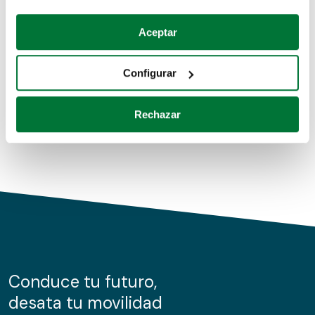
Coches de segunda mano
Si lo permite, también quisiéramos:
Aceptar
Recopilar información sobre su ubicación geográfica
Coches de km0
que puede tener una precisión de varios metros
Configurar
Coches de renting
Identificar su dispositivo analizándolo activamente
para buscar características específicas (huellas
Rechazar
digitales)
Obtenga más información sobre cómo se procesan sus
datos personales y establezca sus preferencias en la
sección de datos
. Puede cambiar o retirar su
consentimiento en cualquier momento en la Declaración
de cookies.
Las cookies de este sitio web se usan para personalizar
el contenido y los anuncios, ofrecer funciones de redes
sociales y analizar el tráfico. Además, compartimos
Conduce tu futuro,
información sobre el uso que haga del sitio web con
desata tu movilidad
nuestros partners de redes sociales, publicidad y análisis