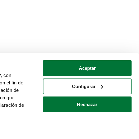
Aceptar
P, con
n el fin de
Configurar
gación de
con qué
Rechazar
laración de
Política de cookies
Contacto
 varios metros