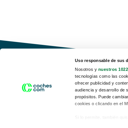
Uso responsable de sus 
Nosotros y
nuestros 1022
tecnologías como las cooki
Conduce tu futuro,
ofrecer publicidad y conte
desata tu movilidad
audiencia y desarrollo de 
propósitos. Puede cambiar
cookies o clicando en el 
Si lo permite, también qui
Acerca de nosotros
Aviso legal
Recopilar información