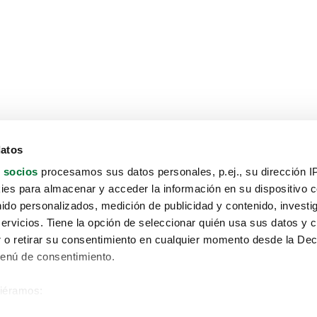
datos
 socios
procesamos sus datos personales, p.ej., su dirección I
es para almacenar y acceder la información en su dispositivo co
nido personalizados, medición de publicidad y contenido, investi
servicios. Tiene la opción de seleccionar quién usa sus datos y 
 o retirar su consentimiento en cualquier momento desde la Dec
Menú de consentimiento.
siéramos:
Aviso protección de datos
 sobre su ubicación geográfica que puede tener una precisión de