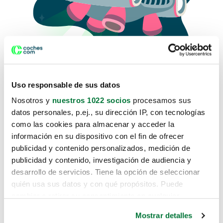
Uso responsable de sus datos
Nosotros y
nuestros 1022 socios
procesamos sus
datos personales, p.ej., su dirección IP, con tecnologías
como las cookies para almacenar y acceder la
Lo sentimos, no sabemos como
información en su dispositivo con el fin de ofrecer
te hemos traido hasta aquí.
publicidad y contenido personalizados, medición de
publicidad y contenido, investigación de audiencia y
desarrollo de servicios. Tiene la opción de seleccionar
Pero puedes encontrar el coche que estás
quién usa sus datos y con qué propósitos. Puede
buscando en alguno de estos enlaces:
cambiar o retirar su consentimiento en cualquier
momento desde la Declaración de cookies o clicando en
Coches nuevos
Mostrar detalles
el Menú de consentimiento.