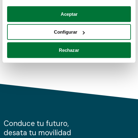
Coches de segunda mano
Si lo permite, también quisiéramos:
Aceptar
Recopilar información sobre su ubicación geográfica
Coches de km0
que puede tener una precisión de varios metros
Configurar
Coches de renting
Identificar su dispositivo analizándolo activamente
para buscar características específicas (huellas
Rechazar
digitales)
Obtenga más información sobre cómo se procesan sus
datos personales y establezca sus preferencias en la
sección de datos
. Puede cambiar o retirar su
consentimiento en cualquier momento en la Declaración
de cookies.
Las cookies de este sitio web se usan para personalizar
el contenido y los anuncios, ofrecer funciones de redes
sociales y analizar el tráfico. Además, compartimos
Conduce tu futuro,
información sobre el uso que haga del sitio web con
desata tu movilidad
nuestros partners de redes sociales, publicidad y análisis