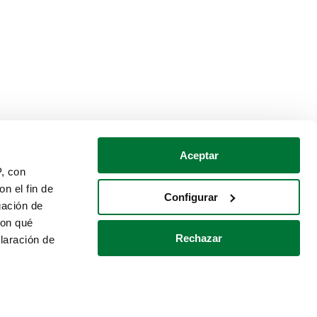
Aceptar
P, con
n el fin de
Configurar
gación de
con qué
Rechazar
laración de
Política de cookies
Contacto
 varios metros