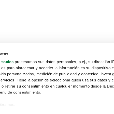
datos
 socios
procesamos sus datos personales, p.ej., su dirección I
es para almacenar y acceder la información en su dispositivo co
nido personalizados, medición de publicidad y contenido, investi
servicios. Tiene la opción de seleccionar quién usa sus datos y 
 o retirar su consentimiento en cualquier momento desde la Dec
Menú de consentimiento.
siéramos:
Aviso protección de datos
 sobre su ubicación geográfica que puede tener una precisión de