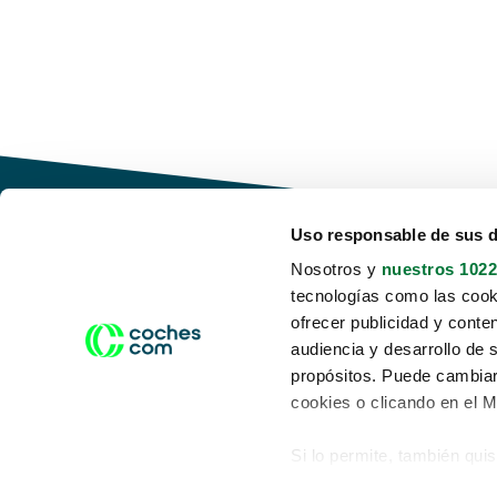
Uso responsable de sus 
Nosotros y
nuestros 1022
tecnologías como las cooki
Conduce tu futuro,
ofrecer publicidad y conte
desata tu movilidad
audiencia y desarrollo de 
propósitos. Puede cambiar
cookies o clicando en el 
Si lo permite, también qui
Acerca de nosotros
Aviso legal
Recopilar información