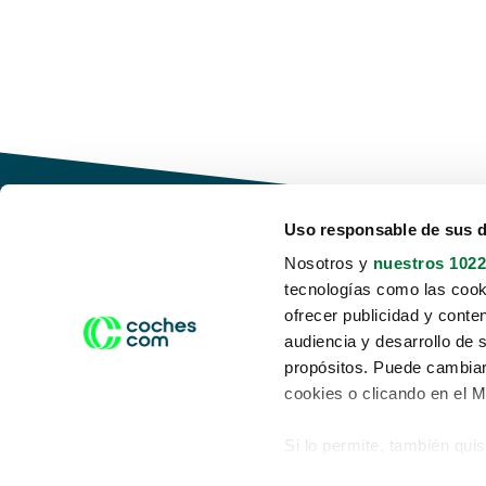
Uso responsable de sus 
Nosotros y
nuestros 1022
tecnologías como las cooki
Conduce tu futuro,
ofrecer publicidad y conte
desata tu movilidad
audiencia y desarrollo de 
propósitos. Puede cambiar
cookies o clicando en el 
Si lo permite, también qui
Acerca de nosotros
Aviso legal
Recopilar información