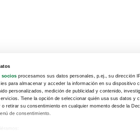
datos
 socios
procesamos sus datos personales, p.ej., su dirección I
es para almacenar y acceder la información en su dispositivo co
nido personalizados, medición de publicidad y contenido, investi
servicios. Tiene la opción de seleccionar quién usa sus datos y 
 o retirar su consentimiento en cualquier momento desde la Dec
Menú de consentimiento.
siéramos:
Aviso protección de datos
 sobre su ubicación geográfica que puede tener una precisión de