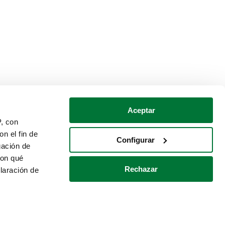
Aceptar
P, con
n el fin de
Configurar
gación de
con qué
Rechazar
laración de
Política de cookies
Contacto
 varios metros