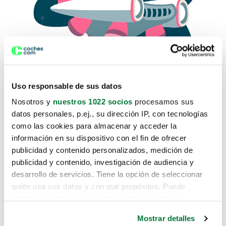
Uso responsable de sus datos
Nosotros y
nuestros 1022 socios
procesamos sus
datos personales, p.ej., su dirección IP, con tecnologías
como las cookies para almacenar y acceder la
Lo sentimos, no sabemos como
información en su dispositivo con el fin de ofrecer
te hemos traido hasta aquí.
publicidad y contenido personalizados, medición de
publicidad y contenido, investigación de audiencia y
desarrollo de servicios. Tiene la opción de seleccionar
Pero puedes encontrar el coche que estás
quién usa sus datos y con qué propósitos. Puede
buscando en alguno de estos enlaces:
cambiar o retirar su consentimiento en cualquier
momento desde la Declaración de cookies o clicando en
Coches nuevos
Mostrar detalles
el Menú de consentimiento.