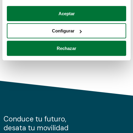
Coches de segunda mano
Si lo permite, también quisiéramos:
Aceptar
Recopilar información sobre su ubicación geográfica
Coches de km0
que puede tener una precisión de varios metros
Configurar
Coches de renting
Identificar su dispositivo analizándolo activamente
para buscar características específicas (huellas
Rechazar
digitales)
Obtenga más información sobre cómo se procesan sus
datos personales y establezca sus preferencias en la
sección de datos
. Puede cambiar o retirar su
consentimiento en cualquier momento en la Declaración
de cookies.
Las cookies de este sitio web se usan para personalizar
el contenido y los anuncios, ofrecer funciones de redes
sociales y analizar el tráfico. Además, compartimos
Conduce tu futuro,
información sobre el uso que haga del sitio web con
desata tu movilidad
nuestros partners de redes sociales, publicidad y análisis