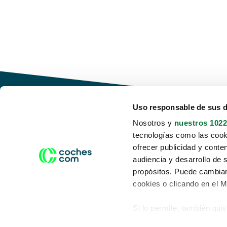
Uso responsable de sus 
Nosotros y
nuestros 1022
tecnologías como las cooki
Conduce tu futuro,
ofrecer publicidad y conte
desata tu movilidad
audiencia y desarrollo de 
propósitos. Puede cambiar
cookies o clicando en el 
Si lo permite, también qui
Acerca de nosotros
Aviso legal
Recopilar información