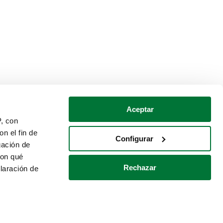
Aceptar
P, con
n el fin de
Configurar
gación de
con qué
Rechazar
laración de
Política de cookies
Contacto
 varios metros