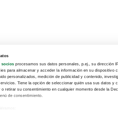
datos
 socios
procesamos sus datos personales, p.ej., su dirección I
es para almacenar y acceder la información en su dispositivo co
nido personalizados, medición de publicidad y contenido, investi
servicios. Tiene la opción de seleccionar quién usa sus datos y 
 o retirar su consentimiento en cualquier momento desde la Dec
Menú de consentimiento.
siéramos:
Aviso protección de datos
 sobre su ubicación geográfica que puede tener una precisión de