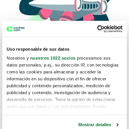
Uso responsable de sus datos
Nosotros y
nuestros 1022 socios
procesamos sus
datos personales, p.ej., su dirección IP, con tecnologías
como las cookies para almacenar y acceder la
Lo sentimos, no sabemos como
información en su dispositivo con el fin de ofrecer
te hemos traido hasta aquí.
publicidad y contenido personalizados, medición de
publicidad y contenido, investigación de audiencia y
desarrollo de servicios. Tiene la opción de seleccionar
Pero puedes encontrar el coche que estás
quién usa sus datos y con qué propósitos. Puede
buscando en alguno de estos enlaces:
cambiar o retirar su consentimiento en cualquier
momento desde la Declaración de cookies o clicando en
Coches nuevos
Mostrar detalles
el Menú de consentimiento.