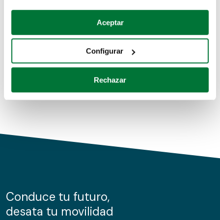
Coches de segunda mano
Si lo permite, también quisiéramos:
Aceptar
Recopilar información sobre su ubicación geográfica
Coches de km0
que puede tener una precisión de varios metros
Configurar
Coches de renting
Identificar su dispositivo analizándolo activamente
para buscar características específicas (huellas
Rechazar
digitales)
Obtenga más información sobre cómo se procesan sus
datos personales y establezca sus preferencias en la
sección de datos
. Puede cambiar o retirar su
consentimiento en cualquier momento en la Declaración
de cookies.
Las cookies de este sitio web se usan para personalizar
el contenido y los anuncios, ofrecer funciones de redes
sociales y analizar el tráfico. Además, compartimos
Conduce tu futuro,
información sobre el uso que haga del sitio web con
desata tu movilidad
nuestros partners de redes sociales, publicidad y análisis