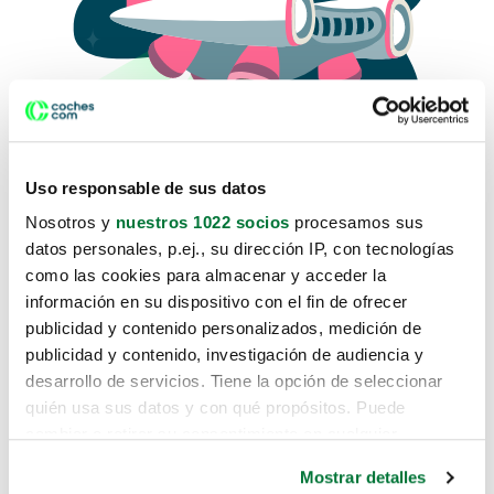
Uso responsable de sus datos
Nosotros y
nuestros 1022 socios
procesamos sus
datos personales, p.ej., su dirección IP, con tecnologías
como las cookies para almacenar y acceder la
Lo sentimos, no sabemos como
información en su dispositivo con el fin de ofrecer
te hemos traido hasta aquí.
publicidad y contenido personalizados, medición de
publicidad y contenido, investigación de audiencia y
desarrollo de servicios. Tiene la opción de seleccionar
Pero puedes encontrar el coche que estás
quién usa sus datos y con qué propósitos. Puede
buscando en alguno de estos enlaces:
cambiar o retirar su consentimiento en cualquier
momento desde la Declaración de cookies o clicando en
Coches nuevos
Mostrar detalles
el Menú de consentimiento.