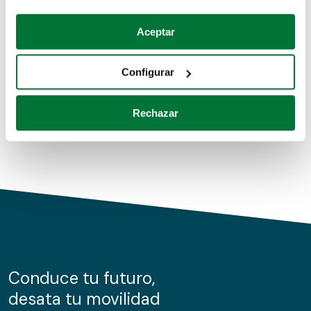
Coches de segunda mano
Si lo permite, también quisiéramos:
Aceptar
Recopilar información sobre su ubicación geográfica
Coches de km0
que puede tener una precisión de varios metros
Configurar
Coches de renting
Identificar su dispositivo analizándolo activamente
para buscar características específicas (huellas
Rechazar
digitales)
Obtenga más información sobre cómo se procesan sus
datos personales y establezca sus preferencias en la
sección de datos
. Puede cambiar o retirar su
consentimiento en cualquier momento en la Declaración
de cookies.
Las cookies de este sitio web se usan para personalizar
el contenido y los anuncios, ofrecer funciones de redes
sociales y analizar el tráfico. Además, compartimos
Conduce tu futuro,
información sobre el uso que haga del sitio web con
desata tu movilidad
nuestros partners de redes sociales, publicidad y análisis