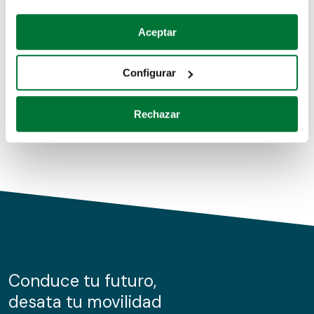
Coches de segunda mano
Si lo permite, también quisiéramos:
Aceptar
Recopilar información sobre su ubicación geográfica
Coches de km0
que puede tener una precisión de varios metros
Configurar
Coches de renting
Identificar su dispositivo analizándolo activamente
para buscar características específicas (huellas
Rechazar
digitales)
Obtenga más información sobre cómo se procesan sus
datos personales y establezca sus preferencias en la
sección de datos
. Puede cambiar o retirar su
consentimiento en cualquier momento en la Declaración
de cookies.
Las cookies de este sitio web se usan para personalizar
el contenido y los anuncios, ofrecer funciones de redes
sociales y analizar el tráfico. Además, compartimos
Conduce tu futuro,
información sobre el uso que haga del sitio web con
desata tu movilidad
nuestros partners de redes sociales, publicidad y análisis