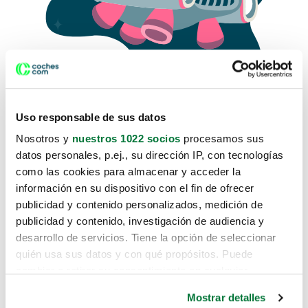
Uso responsable de sus datos
Nosotros y
nuestros 1022 socios
procesamos sus
datos personales, p.ej., su dirección IP, con tecnologías
como las cookies para almacenar y acceder la
Lo sentimos, no sabemos como
información en su dispositivo con el fin de ofrecer
te hemos traido hasta aquí.
publicidad y contenido personalizados, medición de
publicidad y contenido, investigación de audiencia y
desarrollo de servicios. Tiene la opción de seleccionar
Pero puedes encontrar el coche que estás
quién usa sus datos y con qué propósitos. Puede
buscando en alguno de estos enlaces:
cambiar o retirar su consentimiento en cualquier
momento desde la Declaración de cookies o clicando en
Coches nuevos
Mostrar detalles
el Menú de consentimiento.