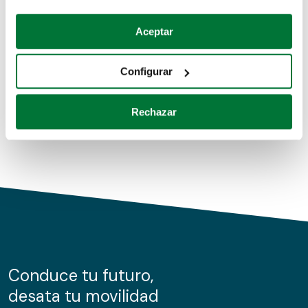
Coches de segunda mano
Si lo permite, también quisiéramos:
Aceptar
Recopilar información sobre su ubicación geográfica
Coches de km0
que puede tener una precisión de varios metros
Configurar
Coches de renting
Identificar su dispositivo analizándolo activamente
para buscar características específicas (huellas
Rechazar
digitales)
Obtenga más información sobre cómo se procesan sus
datos personales y establezca sus preferencias en la
sección de datos
. Puede cambiar o retirar su
consentimiento en cualquier momento en la Declaración
de cookies.
Las cookies de este sitio web se usan para personalizar
el contenido y los anuncios, ofrecer funciones de redes
sociales y analizar el tráfico. Además, compartimos
Conduce tu futuro,
información sobre el uso que haga del sitio web con
desata tu movilidad
nuestros partners de redes sociales, publicidad y análisis