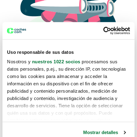
Uso responsable de sus datos
Nosotros y
nuestros 1022 socios
procesamos sus
datos personales, p.ej., su dirección IP, con tecnologías
como las cookies para almacenar y acceder la
Lo sentimos, no sabemos como
información en su dispositivo con el fin de ofrecer
te hemos traido hasta aquí.
publicidad y contenido personalizados, medición de
publicidad y contenido, investigación de audiencia y
desarrollo de servicios. Tiene la opción de seleccionar
Pero puedes encontrar el coche que estás
quién usa sus datos y con qué propósitos. Puede
buscando en alguno de estos enlaces:
cambiar o retirar su consentimiento en cualquier
momento desde la Declaración de cookies o clicando en
Coches nuevos
Mostrar detalles
el Menú de consentimiento.