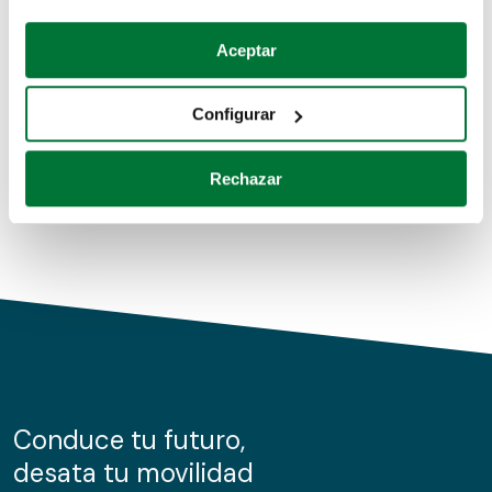
Coches de segunda mano
Si lo permite, también quisiéramos:
Aceptar
Recopilar información sobre su ubicación geográfica
Coches de km0
que puede tener una precisión de varios metros
Configurar
Coches de renting
Identificar su dispositivo analizándolo activamente
para buscar características específicas (huellas
Rechazar
digitales)
Obtenga más información sobre cómo se procesan sus
datos personales y establezca sus preferencias en la
sección de datos
. Puede cambiar o retirar su
consentimiento en cualquier momento en la Declaración
de cookies.
Las cookies de este sitio web se usan para personalizar
el contenido y los anuncios, ofrecer funciones de redes
sociales y analizar el tráfico. Además, compartimos
Conduce tu futuro,
información sobre el uso que haga del sitio web con
desata tu movilidad
nuestros partners de redes sociales, publicidad y análisis