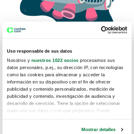
Uso responsable de sus datos
Nosotros y
nuestros 1022 socios
procesamos sus
datos personales, p.ej., su dirección IP, con tecnologías
como las cookies para almacenar y acceder la
Lo sentimos, no sabemos como
información en su dispositivo con el fin de ofrecer
te hemos traido hasta aquí.
publicidad y contenido personalizados, medición de
publicidad y contenido, investigación de audiencia y
desarrollo de servicios. Tiene la opción de seleccionar
Pero puedes encontrar el coche que estás
quién usa sus datos y con qué propósitos. Puede
buscando en alguno de estos enlaces:
cambiar o retirar su consentimiento en cualquier
momento desde la Declaración de cookies o clicando en
Coches nuevos
Mostrar detalles
el Menú de consentimiento.