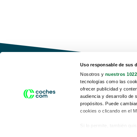
Uso responsable de sus 
Nosotros y
nuestros 1022
tecnologías como las cooki
Conduce tu futuro,
ofrecer publicidad y conte
desata tu movilidad
audiencia y desarrollo de 
propósitos. Puede cambiar
cookies o clicando en el 
Si lo permite, también qui
Acerca de nosotros
Aviso legal
Recopilar información