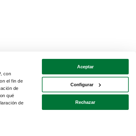
Aceptar
P, con
n el fin de
Configurar
gación de
con qué
Rechazar
laración de
Política de cookies
Contacto
 varios metros