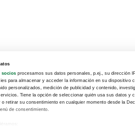
datos
 socios
procesamos sus datos personales, p.ej., su dirección I
es para almacenar y acceder la información en su dispositivo co
nido personalizados, medición de publicidad y contenido, investi
servicios. Tiene la opción de seleccionar quién usa sus datos y 
 o retirar su consentimiento en cualquier momento desde la Dec
Menú de consentimiento.
siéramos:
Aviso protección de datos
 sobre su ubicación geográfica que puede tener una precisión de