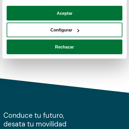
Coches de segunda mano
Si lo permite, también quisiéramos:
Aceptar
Recopilar información sobre su ubicación geográfica
Coches de km0
que puede tener una precisión de varios metros
Configurar
Coches de renting
Identificar su dispositivo analizándolo activamente
para buscar características específicas (huellas
Rechazar
digitales)
Obtenga más información sobre cómo se procesan sus
datos personales y establezca sus preferencias en la
sección de datos
. Puede cambiar o retirar su
consentimiento en cualquier momento en la Declaración
de cookies.
Las cookies de este sitio web se usan para personalizar
el contenido y los anuncios, ofrecer funciones de redes
sociales y analizar el tráfico. Además, compartimos
Conduce tu futuro,
información sobre el uso que haga del sitio web con
desata tu movilidad
nuestros partners de redes sociales, publicidad y análisis