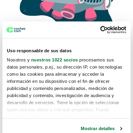
Uso responsable de sus datos
Nosotros y
nuestros 1022 socios
procesamos sus
datos personales, p.ej., su dirección IP, con tecnologías
como las cookies para almacenar y acceder la
Lo sentimos, no sabemos como
información en su dispositivo con el fin de ofrecer
te hemos traido hasta aquí.
publicidad y contenido personalizados, medición de
publicidad y contenido, investigación de audiencia y
desarrollo de servicios. Tiene la opción de seleccionar
Pero puedes encontrar el coche que estás
quién usa sus datos y con qué propósitos. Puede
buscando en alguno de estos enlaces:
cambiar o retirar su consentimiento en cualquier
momento desde la Declaración de cookies o clicando en
Coches nuevos
Mostrar detalles
el Menú de consentimiento.