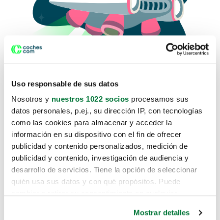
Uso responsable de sus datos
Nosotros y
nuestros 1022 socios
procesamos sus
datos personales, p.ej., su dirección IP, con tecnologías
como las cookies para almacenar y acceder la
Lo sentimos, no sabemos como
información en su dispositivo con el fin de ofrecer
te hemos traido hasta aquí.
publicidad y contenido personalizados, medición de
publicidad y contenido, investigación de audiencia y
desarrollo de servicios. Tiene la opción de seleccionar
Pero puedes encontrar el coche que estás
quién usa sus datos y con qué propósitos. Puede
buscando en alguno de estos enlaces:
cambiar o retirar su consentimiento en cualquier
momento desde la Declaración de cookies o clicando en
Coches nuevos
Mostrar detalles
el Menú de consentimiento.