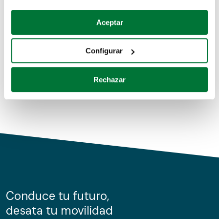
Coches de segunda mano
Si lo permite, también quisiéramos:
Aceptar
Recopilar información sobre su ubicación geográfica
Coches de km0
que puede tener una precisión de varios metros
Configurar
Coches de renting
Identificar su dispositivo analizándolo activamente
para buscar características específicas (huellas
Rechazar
digitales)
Obtenga más información sobre cómo se procesan sus
datos personales y establezca sus preferencias en la
sección de datos
. Puede cambiar o retirar su
consentimiento en cualquier momento en la Declaración
de cookies.
Las cookies de este sitio web se usan para personalizar
el contenido y los anuncios, ofrecer funciones de redes
sociales y analizar el tráfico. Además, compartimos
Conduce tu futuro,
información sobre el uso que haga del sitio web con
desata tu movilidad
nuestros partners de redes sociales, publicidad y análisis